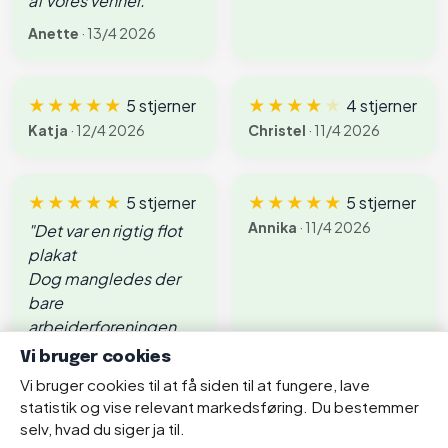
af vores venner."
Anette
· 13/4 2026
★★★★★
5 stjerner
★★★★
★
4 stjerner
Katja
· 12/4 2026
Christel
· 11/4 2026
★★★★★
5 stjerner
★★★★★
5 stjerner
Annika
· 11/4 2026
"Det var en rigtig flot
plakat
Dog mangledes der
bare
arbejderforeningen ,
men den er
Vi bruger cookies
Pæn ."
Vi bruger cookies til at få siden til at fungere, lave
statistik og vise relevant markedsføring. Du bestemmer
Kristian
· 11/4 2026
selv, hvad du siger ja til.