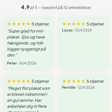
4,9
af 5 — baseret på 10 anmeldelser
★★★★★
5 stjerner
★★★★★
5 stjerner
Lucas
· 13/4 2026
"Super glad for min
plakat. Sjov og have
hængende, og folk
kigger nysgerrigt på
den."
Peter
· 16/4 2026
★★★★★
5 stjerner
★★★★★
5 stjerner
Pernille
· 12/4 2026
"Meget flot plakat som
er blevet indrammet i
en gul ramme. Har
anbefalet dig til flere