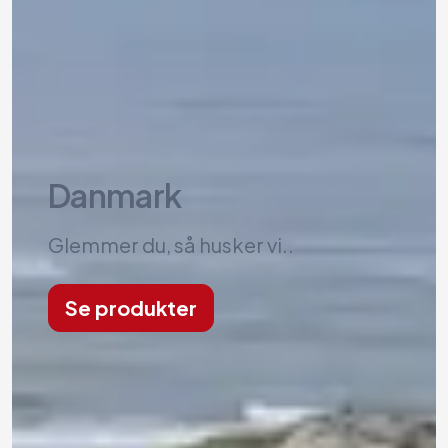
Danmark
Glemmer du, så husker vi..
Se produkter