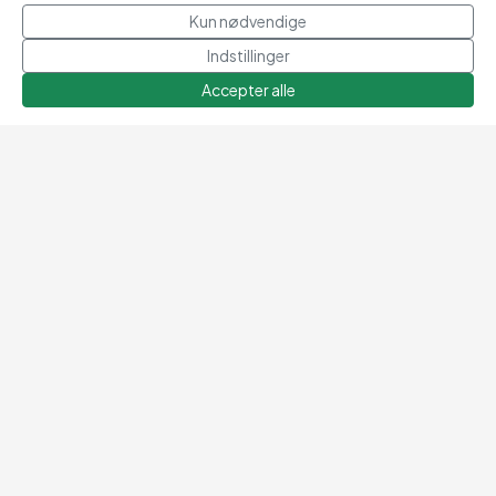
Kun nødvendige
★★★★★
5 stjerner
★★★★★
5 stjerner
Indstillinger
Frank
· 9/4 2026
"super flot!"
Accepter alle
Eigil
· 10/4 2026
Køb
Super Service
Dansk
Vi er bedst til glade
kunder
Dansk
design &
Dansk
butik
Sikker handel
Lang returfrist
Vi bruger
21 dages
danske
returret
betalingsløsninger